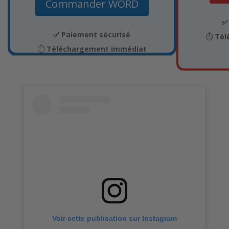
Commander WORD
✅
✅ Paiement sécurisé
⏱️
Tél
⏱️
Téléchargement immédiat
Voir cette publication sur Instagram