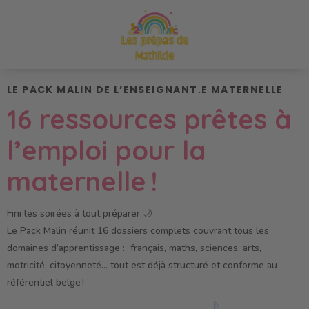
LE PACK MALIN DE L’ENSEIGNANT.E MATERNELLE
16 ressources prêtes à
l’emploi pour la
maternelle
!
Fini les soirées à tout préparer
🌙
L
e
Pack Malin
réunit
16 dossiers complets
couvrant
tous les
domaines d’apprentissage
:
f
rançais
, maths, sciences, arts,
motricité, citoyenneté… tout est déjà structuré et conforme au
référentiel belge
!