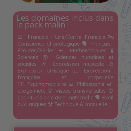
Les domaines inclus dans
le pack malin
📖 Français : Lire/Écrire Français 🔤
Conscience phonologique 🗣️ Français :
Écouter/Parler ➗ Mathématiques
🧪
Sciences
🌎
Sciences humaines et
sociales
🎶
Expression musicale 🎨
Expression artistique 🤸‍♀️ Expression
française et corporelle
🏃‍♀️ Psychomotricité
⚖️
Philosophie et
citoyenneté 🌐 Visées transversales ⏰
Les rituels en classe maternelle 🗣️ Éveil
aux langues
🛠️
Technique & manuelle