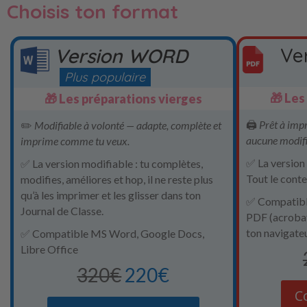
Choisis ton format
Ve
Version WORD
Plus populaire
🎁 Les
🎁 Les préparations vierges
🖨️
Prêt à impr
✏️
Modifiable à volonté — adapte, complète et
aucune modifi
imprime comme tu veux.
✅ La version 
✅ La version modifiable : tu complètes,
Tout le cont
modifies, améliores et hop, il ne reste plus
qu’à les imprimer et les glisser dans ton
✅ Compatible
Journal de Classe.
PDF (acroba
ton navigate
✅ Compatible MS Word, Google Docs,
Libre Office
320€
220€
C